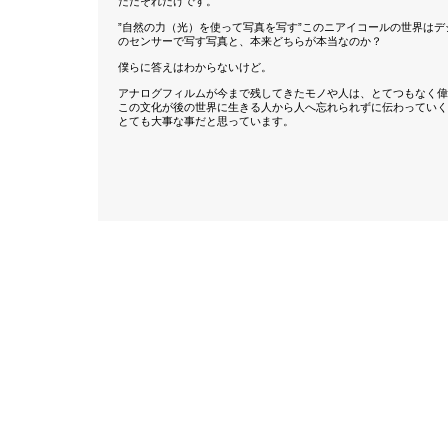
ただそれだけです。
”自然の力（光）を使って写真を写す”このニアイコールの世界はデ
のセンサーで写す写真と、本来どちらが本当なのか？
僕らに答えはわからないけど。
アナログフィルムが今まで残してきたモノや人は、とてつもなく偉
この文化が後の世界に生きる人から人へ忘れられずに伝わっていく
とても大事な事だと思っています。